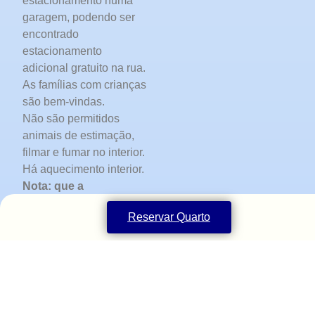
estacionamento numa
garagem, podendo ser
encontrado
estacionamento
adicional gratuito na rua.
As famílias com crianças
são bem-vindas.
Não são permitidos
animais de estimação,
filmar e fumar no interior.
Há aquecimento interior.
Nota: que a
acomodação está
Reservar Quarto
localizada no piso
superior da casa,
enquanto o piso térreo
pode ser ocupado por
outros hóspedes.